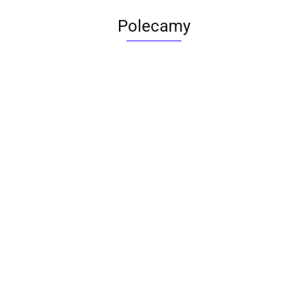
Polecamy
ACTONA stolik ALISMA 50 -
szkło, złota podstawa
Lampa wisząca RING 80
srebrna - LED, stal polerowana
739.00