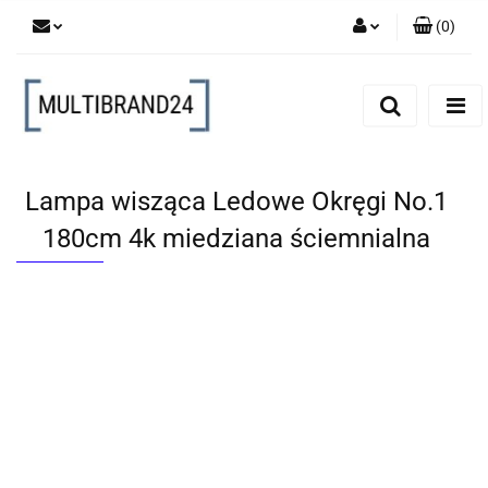
(
0
)
Zaloguj się
Zarejestruj się
Dodaj zgłoszenie
Lampa wisząca Ledowe Okręgi No.1
180cm 4k miedziana ściemnialna