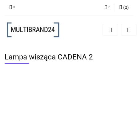
(
0
)
Zaloguj się
Zarejestruj się
Dodaj zgłoszenie
Lampa wisząca CADENA 2