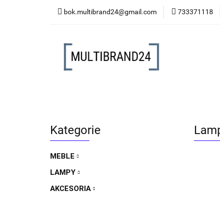
bok.multibrand24@gmail.com
733371118
MEBLE
LAMP
MEBLE
LAMPY
AKCESORIA
FO
Kategorie
Lamp
MEBLE
LAMPY
AKCESORIA