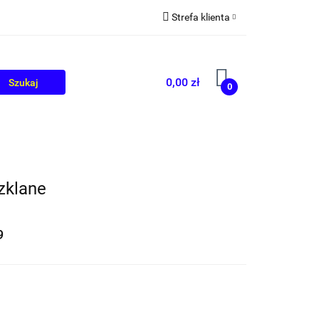
Strefa klienta
OLIKÓW
BLOG
Zaloguj się
Zarejestruj się
0,00 zł
0
Dodaj zgłoszenie
zklane
9