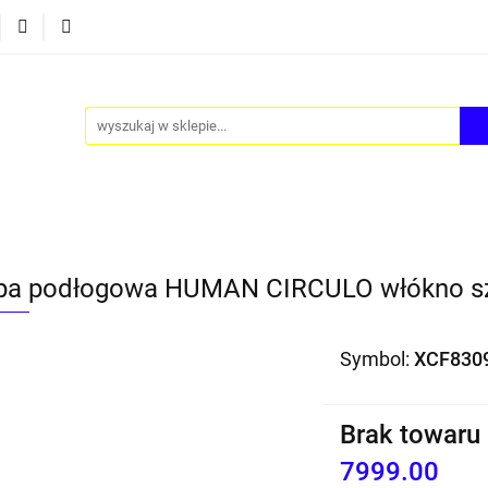
Y
AKCESORIA
FOTEL JAJO - EGG
ZESTAWY ST
TEL JAJO - EGG
ZESTAWY STOLIKÓW
BLOG
a podłogowa HUMAN CIRCULO włókno s
Symbol:
XCF830
Brak towaru
7999.00