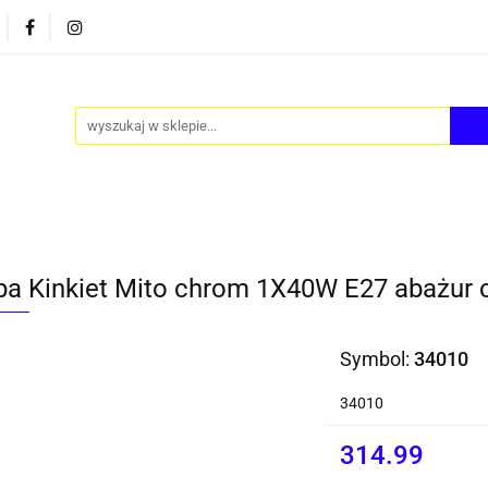
PY
AKCESORIA
FOTEL JAJO - EGG
ZESTAWY S
FOTEL JAJO - EGG
ZESTAWY STOLIKÓW
BLOG
a Kinkiet Mito chrom 1X40W E27 abażur 
Symbol:
34010
34010
314.99