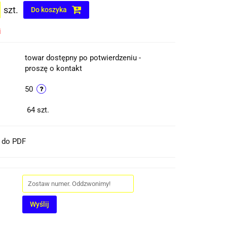
szt.
Do koszyka
i
towar dostępny po potwierdzeniu -
proszę o kontakt
50
64
szt.
t do PDF
Wyślij