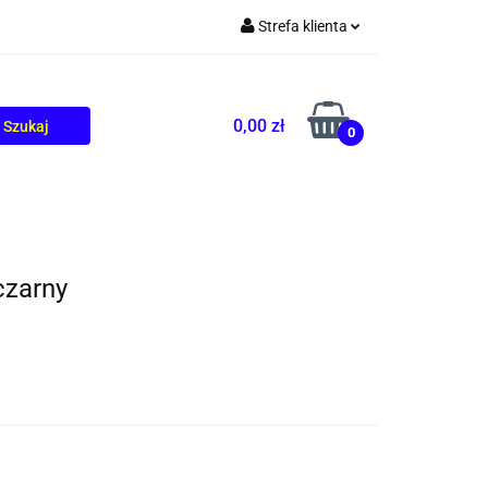
Strefa klienta
TOLIKÓW
BLOG
Zaloguj się
Zarejestruj się
0,00 zł
0
Dodaj zgłoszenie
czarny