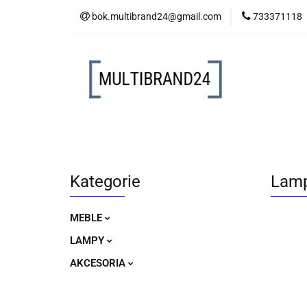
bok.multibrand24@gmail.com
733371118
MEBLE
LAM
MEBLE
LAMPY
AKCESORIA
Kategorie
Lamp
MEBLE
LAMPY
AKCESORIA