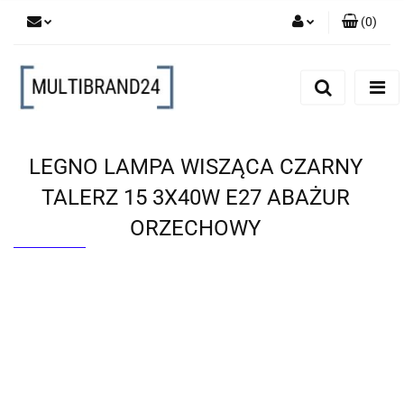
(
0
)
Zaloguj się
Zarejestruj się
Dodaj zgłoszenie
LEGNO LAMPA WISZĄCA CZARNY
TALERZ 15 3X40W E27 ABAŻUR
ORZECHOWY