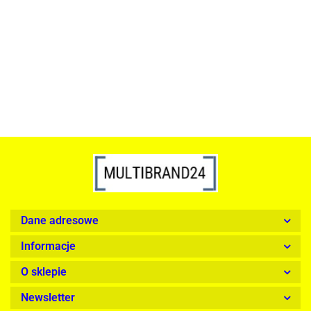
szkło, złota podstawa
Lampa wisząca RING 80
srebrna - LED, stal polerowana
739.00
1899.00
Dane adresowe
Informacje
O sklepie
Newsletter