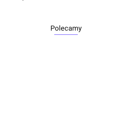
Polecamy
ACTONA stolik ALISMA 50 -