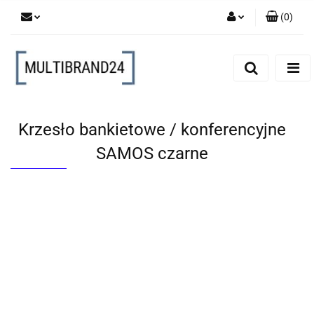
(
0
)
Zaloguj się
Zarejestruj się
Dodaj zgłoszenie
Krzesło bankietowe / konferencyjne
SAMOS czarne