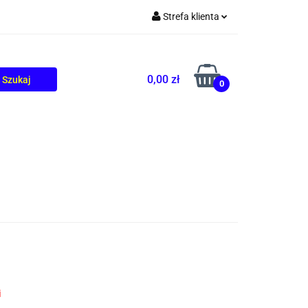
Strefa klienta
TOLIKÓW
BLOG
Zaloguj się
Zarejestruj się
0,00 zł
0
Dodaj zgłoszenie
i