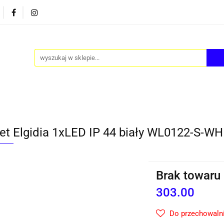
PY
AKCESORIA
FOTEL JAJO - EGG
ZESTAWY S
FOTEL JAJO - EGG
ZESTAWY STOLIKÓW
BLOG
iet Elgidia 1xLED IP 44 biały WL0122-S-WH
Brak towaru
303.00
Do przechowaln