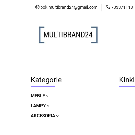
bok.multibrand24@gmail.com
733371118
MEBLE
LAM
MEBLE
LAMPY
AKCESORIA
Kategorie
Kink
MEBLE
LAMPY
AKCESORIA