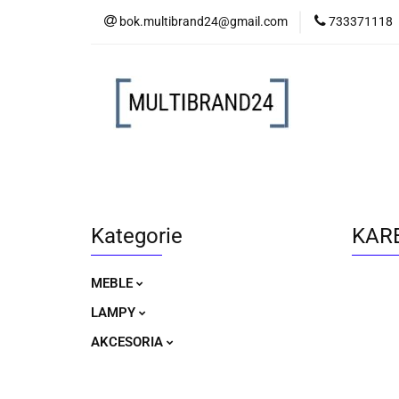
bok.multibrand24@gmail.com
733371118
MEBLE
LAM
MEBLE
LAMPY
AKCESORIA
Kategorie
KARE
MEBLE
LAMPY
AKCESORIA