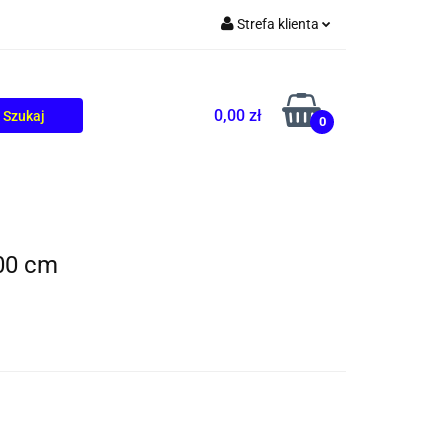
Strefa klienta
TOLIKÓW
BLOG
Zaloguj się
Zarejestruj się
0,00 zł
0
Dodaj zgłoszenie
00 cm