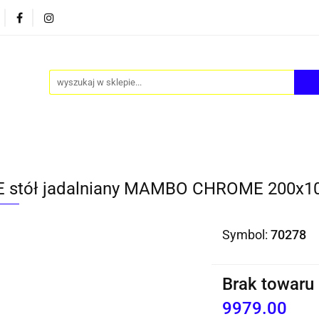
PY
AKCESORIA
FOTEL JAJO - EGG
ZESTAWY S
FOTEL JAJO - EGG
ZESTAWY STOLIKÓW
BLOG
 stół jadalniany MAMBO CHROME 200x1
Symbol:
70278
Brak towaru
9979.00