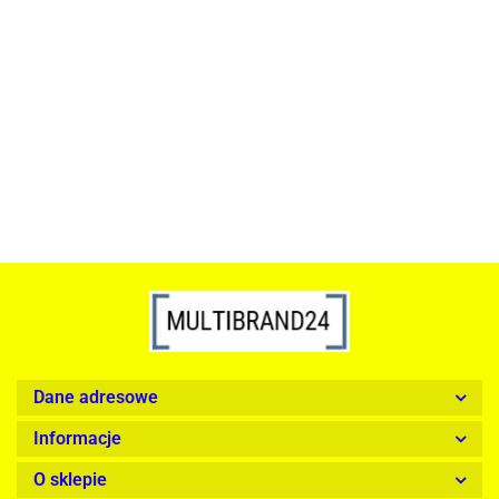
ACTONA stolik ALISMA 50 -
szkło, złota podstawa
Lampa wisząca RING 80
srebrna - LED, stal polerowana
739.00
1899.00
Dane adresowe
Informacje
O sklepie