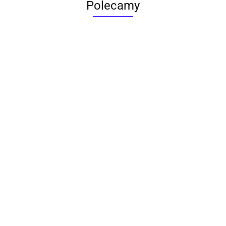
Polecamy
ACTONA stolik ALISMA 50 -
szkło, złota podstawa
Lampa wisząca RING 80
srebrna - LED, stal polerowana
739.00
1899.00