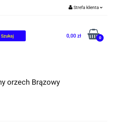
Strefa klienta
TOLIKÓW
BLOG
Zaloguj się
Zarejestruj się
0,00 zł
0
Dodaj zgłoszenie
ny orzech Brązowy