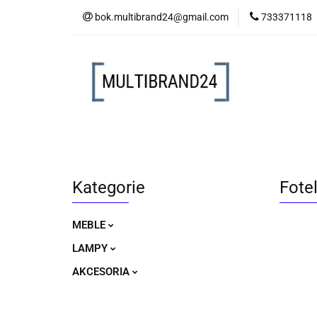
bok.multibrand24@gmail.com
733371118
MEBLE
LAM
MEBLE
LAMPY
AKCESORIA
Kategorie
Fote
MEBLE
LAMPY
AKCESORIA