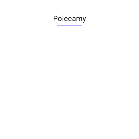
Polecamy
ACTONA stolik ALISMA 50 -
szkło, złota podstawa
Lampa wisząca RING 80
srebrna - LED, stal polerowana
739.00