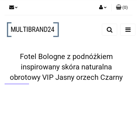
(
0
)
Zaloguj się
Zarejestruj się
Dodaj zgłoszenie
Fotel Bologne z podnóżkiem
inspirowany skóra naturalna
obrotowy VIP Jasny orzech Czarny