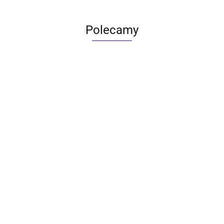
Polecamy
ACTONA stolik ALISMA 50 -
szkło, złota podstawa
Lampa wisząca RING 80
srebrna - LED, stal polerowana
739.00