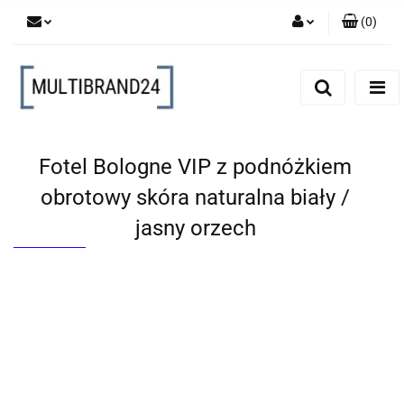
(
0
)
Zaloguj się
Zarejestruj się
Dodaj zgłoszenie
Fotel Bologne VIP z podnóżkiem
obrotowy skóra naturalna biały /
jasny orzech