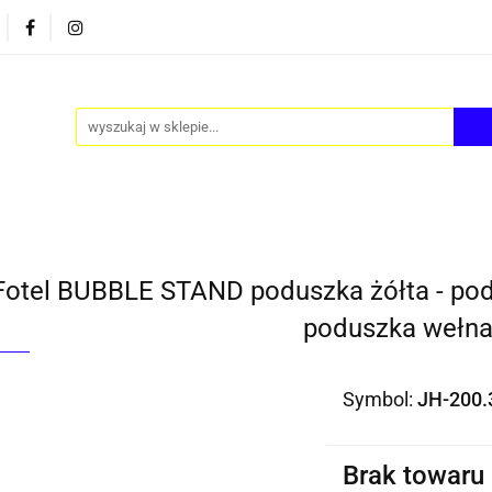
PY
AKCESORIA
FOTEL JAJO - EGG
ZESTAWY S
FOTEL JAJO - EGG
ZESTAWY STOLIKÓW
BLOG
Fotel BUBBLE STAND poduszka żółta - pod
poduszka wełn
Symbol:
JH-200
Brak towaru