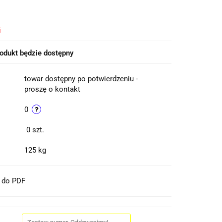
i
odukt będzie dostępny
towar dostępny po potwierdzeniu -
proszę o kontakt
0
0
szt.
125 kg
t do PDF