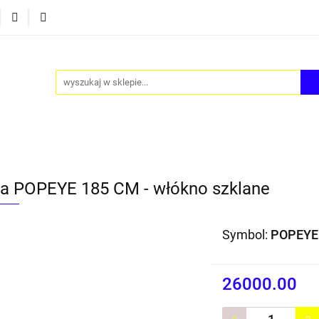
Y
AKCESORIA
FOTEL JAJO - EGG
ZESTAWY ST
TEL JAJO - EGG
ZESTAWY STOLIKÓW
BLOG
ra POPEYE 185 CM - włókno szklane
Symbol:
POPEYE
26000.00