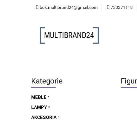
bok.multibrand24@gmail.com
733371118
MEBLE
LAMP
MEBLE
LAMPY
AKCESORIA
FO
Kategorie
Figu
MEBLE
LAMPY
AKCESORIA