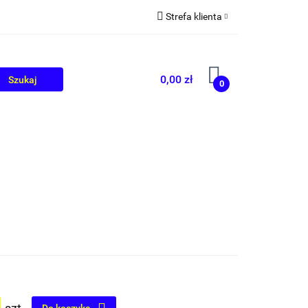
Strefa klienta
OLIKÓW
BLOG
Zaloguj się
Zarejestruj się
0,00 zł
0
Dodaj zgłoszenie