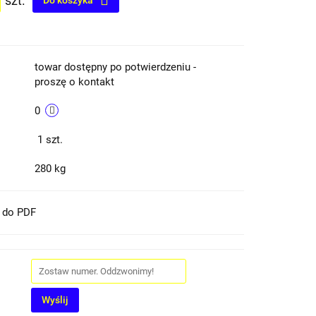
szt.
Do koszyka
towar dostępny po potwierdzeniu -
proszę o kontakt
0
1
szt.
280 kg
t do PDF
Wyślij