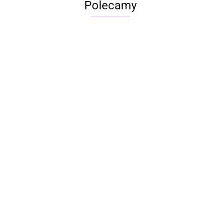
Polecamy
ACTONA stolik ALISMA 50 -
szkło, złota podstawa
Lampa wisząca RING 80
srebrna - LED, stal polerowana
739.00
1899.00