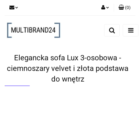
(
0
)
Zaloguj się
Zarejestruj się
Dodaj zgłoszenie
Elegancka sofa Lux 3-osobowa -
ciemnoszary velvet i złota podstawa
do wnętrz