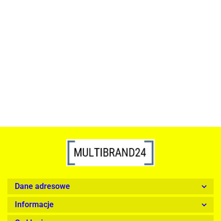
ACTONA stolik ALISMA 50 -
szkło, złota podstawa
Lampa wisząca RING 80
srebrna - LED, stal polerowana
739.00
1899.00
Dane adresowe
Informacje