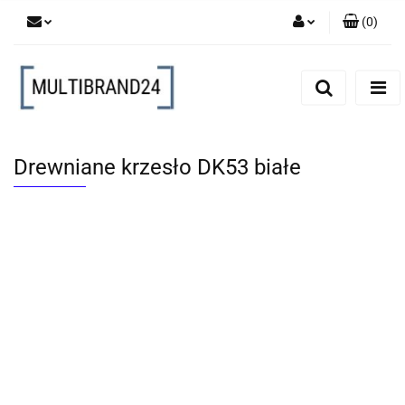
(
0
)
Zaloguj się
Zarejestruj się
Dodaj zgłoszenie
Drewniane krzesło DK53 białe