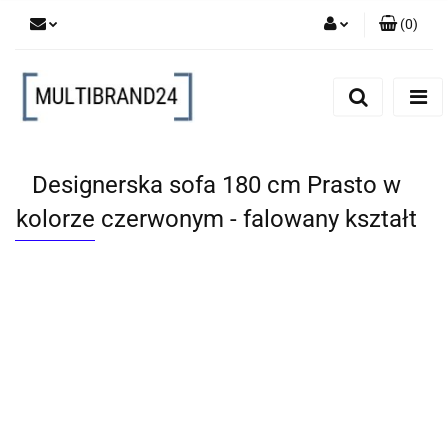
(
0
)
Zaloguj się
Zarejestruj się
Dodaj zgłoszenie
Designerska sofa 180 cm Prasto w
kolorze czerwonym - falowany kształt