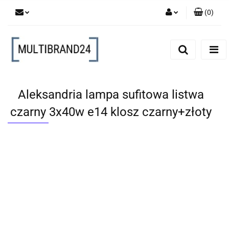
(
0
)
Zaloguj się
Zarejestruj się
Dodaj zgłoszenie
Aleksandria lampa sufitowa listwa
czarny 3x40w e14 klosz czarny+złoty