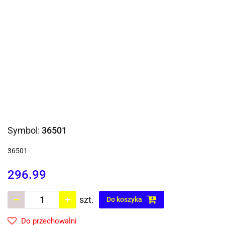
Symbol:
36501
36501
296.99
szt.
Do koszyka
Do przechowalni