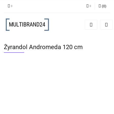
(
0
)
Zaloguj się
Zarejestruj się
Dodaj zgłoszenie
Żyrandol Andromeda 120 cm