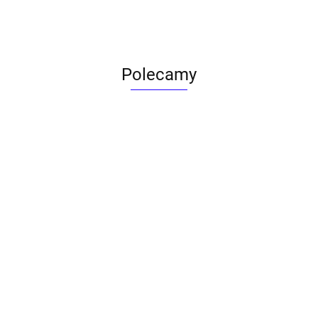
Polecamy
ACTONA stolik ALISMA 50 -