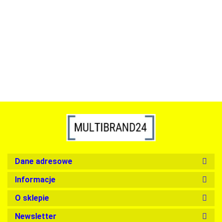
szkło, złota podstawa
Lampa wisząca RING 80
srebrna - LED, stal polerowana
739.00
1899.00
Dane adresowe
Informacje
O sklepie
Newsletter