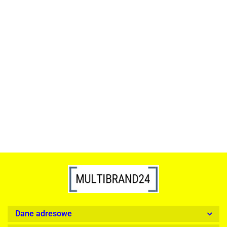
ACTONA stolik ALISMA 50 -
szkło, złota podstawa
Lampa wisząca RING 80
srebrna - LED, stal polerowana
739.00
1899.00
Dane adresowe