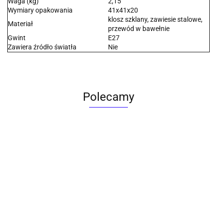
Waga (kg)
2,15
Wymiary opakowania
41x41x20
klosz szklany, zawiesie stalowe,
Materiał
przewód w bawełnie
Gwint
E27
Zawiera źródło światła
Nie
Polecamy