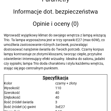
Informacje dot. bezpieczeństwa
Opinie i oceny (0)
Wprowadź wyjątkowy klimat do swojego wnętrza z lampą wiszącą
Trio. Ta lampa wyposażona jest w trzy oprawki E27 (max 60W), co
umożliwia zastosowanie różnych żarówek, pozwalając
dostosować natężenie światła do Twoich potrzeb. Czarny korpus
lampy kontrastuje ze złotymi kloszami, tworząc ciepłe, przytulne
oświetlenie i interesujący efekt wizualny. Idealna do salonu, jadalni
czy sypialni, lampa Trio doda charakteru i stylu każdemu wnętrzu,
stając się jego centralnym punktem.
Specyfikacja
Kolor
czarny + złoty
Wysokość
110
Szerokość
40
Głębokość
40
Ilość źródeł światla
3
Ilość źródeł (x) gwint
3xE27