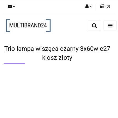
(
0
)
Zaloguj się
Zarejestruj się
Dodaj zgłoszenie
Trio lampa wisząca czarny 3x60w e27
klosz złoty