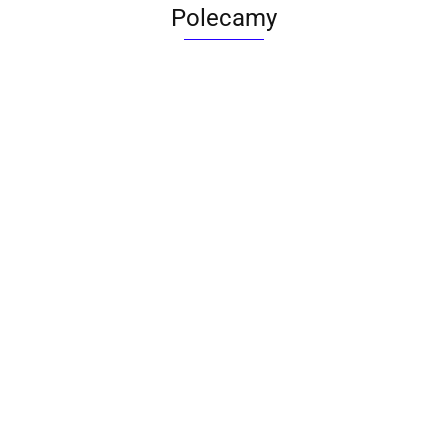
Polecamy
ACTONA stolik ALISMA 50 -
szkło, złota podstawa
Lampa wisząca RING 80
srebrna - LED, stal polerowana
739.00
1899.00