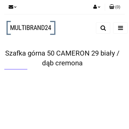
(
0
)
Zaloguj się
Zarejestruj się
Dodaj zgłoszenie
Szafka górna 50 CAMERON 29 biały /
dąb cremona