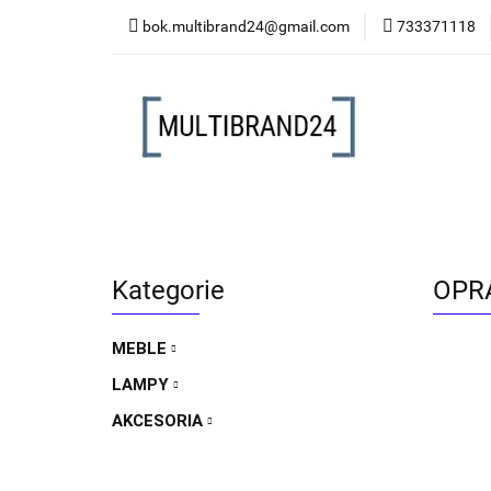
bok.multibrand24@gmail.com
733371118
MEBLE
LAMP
MEBLE
LAMPY
AKCESORIA
FO
Kategorie
OPR
MEBLE
LAMPY
AKCESORIA