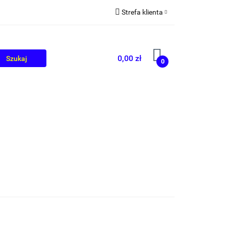
Strefa klienta
OLIKÓW
BLOG
Zaloguj się
Zarejestruj się
0,00 zł
0
Dodaj zgłoszenie