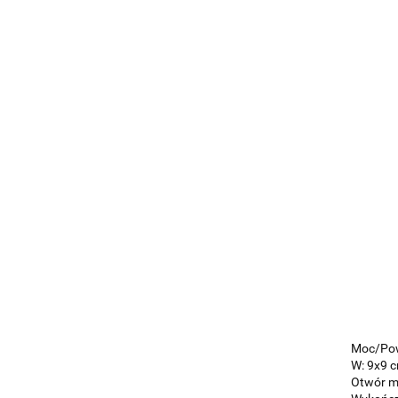
Moc/Pow
W: 9x9 c
Otwór m