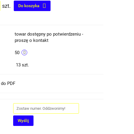
szt.
Do koszyka
towar dostępny po potwierdzeniu -
proszę o kontakt
50
13
szt.
t do PDF
Wyślij