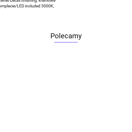
nie/Detail finishing: kremowe
omplecie/LED included 3000K,
Polecamy