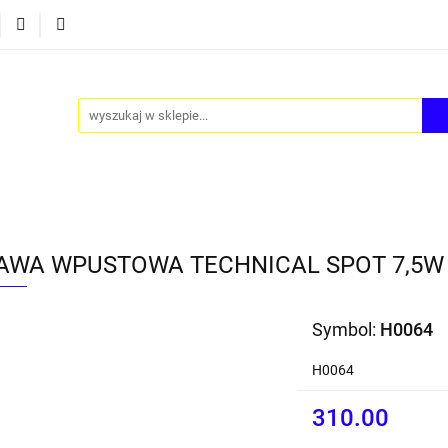
Y
AKCESORIA
FOTEL JAJO - EGG
ZESTAWY ST
TEL JAJO - EGG
ZESTAWY STOLIKÓW
BLOG
AWA WPUSTOWA TECHNICAL SPOT 7,5W
Symbol:
H0064
H0064
310.00