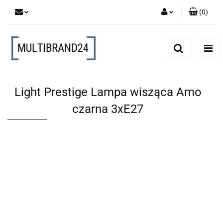
(
0
)
Zaloguj się
Zarejestruj się
Dodaj zgłoszenie
Light Prestige Lampa wisząca Amo
czarna 3xE27