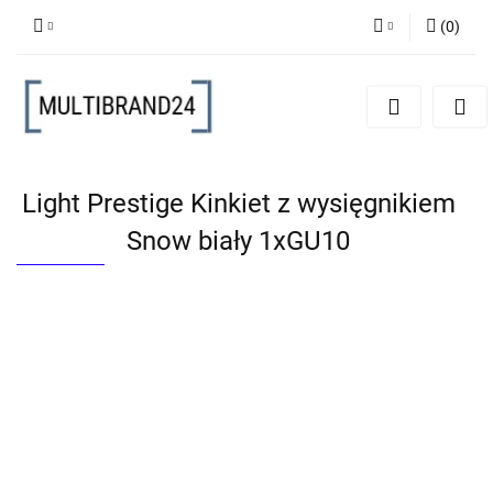
(
0
)
Zaloguj się
Zarejestruj się
Dodaj zgłoszenie
Light Prestige Kinkiet z wysięgnikiem
Snow biały 1xGU10