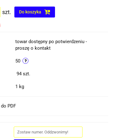
szt.
Do koszyka
i
towar dostępny po potwierdzeniu -
proszę o kontakt
50
94
szt.
1 kg
t do PDF