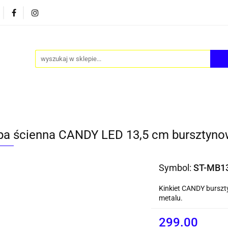
PY
AKCESORIA
FOTEL JAJO - EGG
ZESTAWY S
FOTEL JAJO - EGG
ZESTAWY STOLIKÓW
BLOG
a ścienna CANDY LED 13,5 cm bursztyno
Symbol:
ST-MB1
Kinkiet CANDY burszt
metalu.
299.00