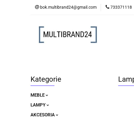
bok.multibrand24@gmail.com
733371118
MEBLE
LAM
MEBLE
LAMPY
AKCESORIA
Kategorie
Lamp
MEBLE
LAMPY
AKCESORIA