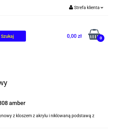
Strefa klienta
TOLIKÓW
BLOG
Zaloguj się
Zarejestruj się
0,00 zł
0
Dodaj zgłoszenie
wy
308 amber
ynowy z kloszem z akrylu i niklowaną podstawą z