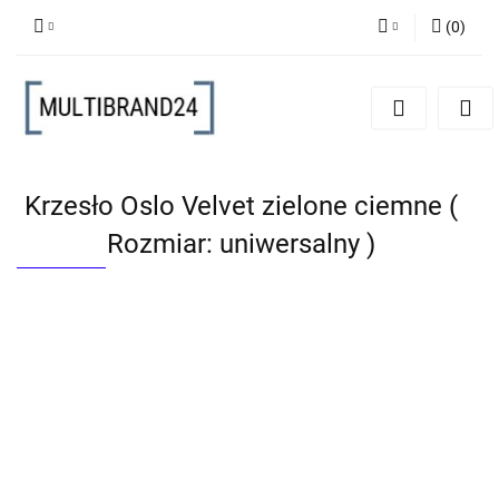
(
0
)
Zaloguj się
Zarejestruj się
Dodaj zgłoszenie
Krzesło Oslo Velvet zielone ciemne (
Rozmiar: uniwersalny )