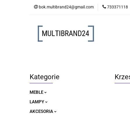
bok.multibrand24@gmail.com
733371118
MEBLE
LAM
MEBLE
LAMPY
AKCESORIA
Kategorie
Krze
MEBLE
LAMPY
AKCESORIA