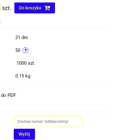
szt.
Do koszyka
i
21 dni
50
1000
szt.
0.15 kg
t do PDF
Wyślij