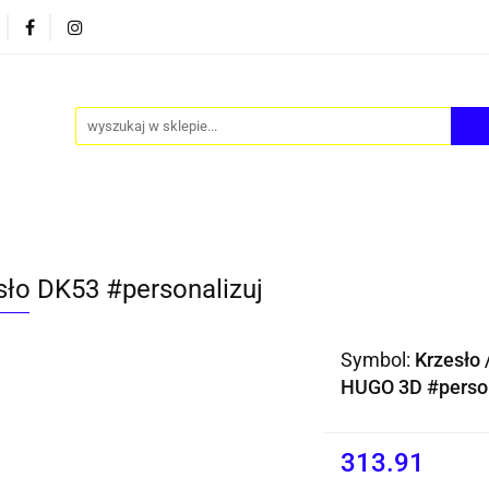
PY
AKCESORIA
FOTEL JAJO - EGG
ZESTAWY S
FOTEL JAJO - EGG
ZESTAWY STOLIKÓW
BLOG
sło DK53 #personalizuj
Symbol:
Krzesło 
HUGO 3D #person
313.91