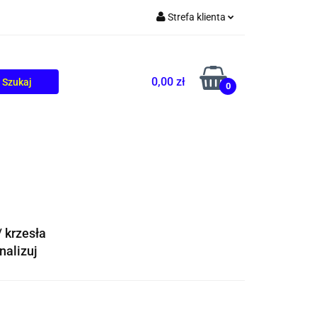
Strefa klienta
TOLIKÓW
BLOG
Zaloguj się
Zarejestruj się
0,00 zł
0
Dodaj zgłoszenie
/ krzesła
alizuj