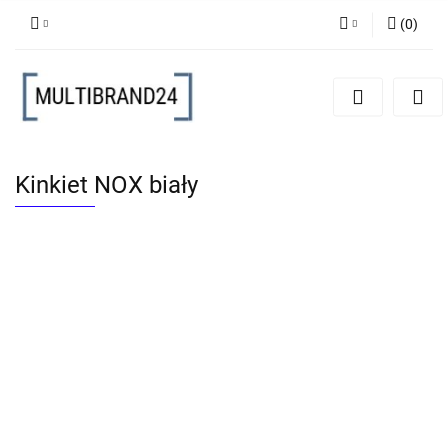
(
0
)
Zaloguj się
Zarejestruj się
Dodaj zgłoszenie
Kinkiet NOX biały