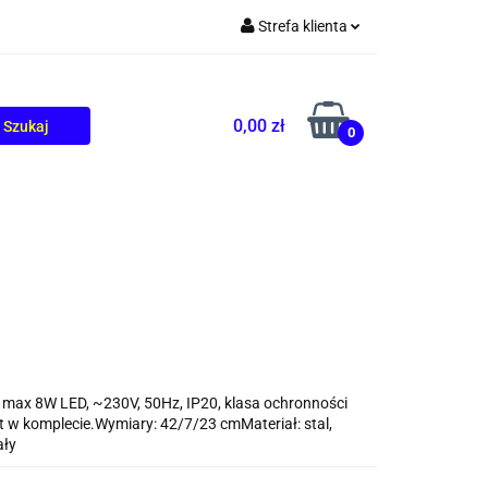
Strefa klienta
TOLIKÓW
BLOG
Zaloguj się
Zarejestruj się
0,00 zł
0
Dodaj zgłoszenie
x max 8W LED, ~230V, 50Hz, IP20, klasa ochronności
est w komplecie.Wymiary: 42/7/23 cmMateriał: stal,
ały