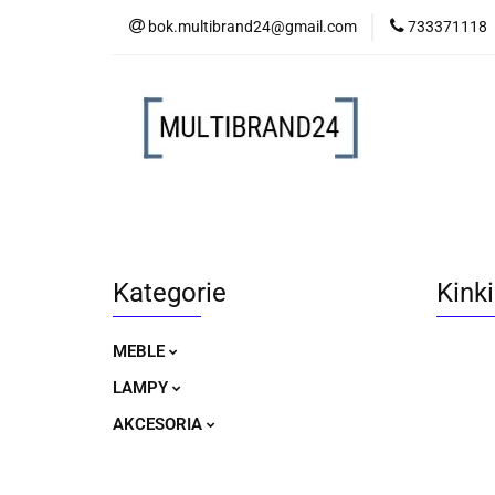
bok.multibrand24@gmail.com
733371118
MEBLE
LAM
MEBLE
LAMPY
AKCESORIA
Kategorie
Kink
MEBLE
LAMPY
AKCESORIA