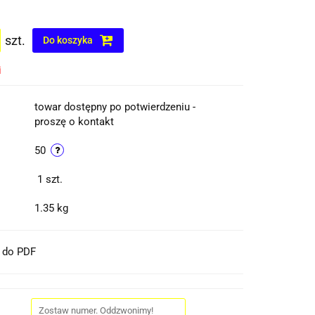
szt.
Do koszyka
i
towar dostępny po potwierdzeniu -
proszę o kontakt
50
1
szt.
1.35 kg
t do PDF