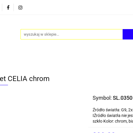
PY
AKCESORIA
FOTEL JAJO - EGG
ZESTAWY S
FOTEL JAJO - EGG
ZESTAWY STOLIKÓW
BLOG
iet CELIA chrom
Symbol:
SL.0350
Źródło światła: G9, 2
IŹródło światła nie j
szkło Kolor: chrom, bi