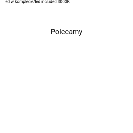
led w komplecie/led included 3000K
Polecamy
ACTONA stolik ALISMA 50 -