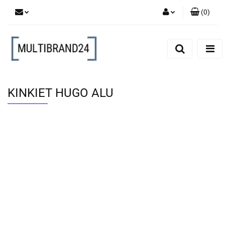
(
0
)
Zaloguj się
Zarejestruj się
Dodaj zgłoszenie
KINKIET HUGO ALU