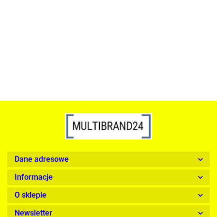
szkło, złota podstawa
Lampa wisząca RING 80
srebrna - LED, stal polerowana
739.00
1899.00
Dane adresowe
Informacje
O sklepie
Newsletter