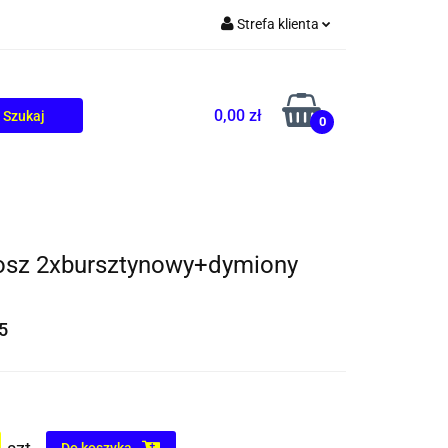
Strefa klienta
TOLIKÓW
BLOG
Zaloguj się
Zarejestruj się
0,00 zł
0
Dodaj zgłoszenie
losz 2xbursztynowy+dymiony
5