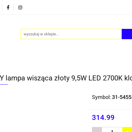
PY
AKCESORIA
FOTEL JAJO - EGG
ZESTAWY S
FOTEL JAJO - EGG
ZESTAWY STOLIKÓW
BLOG
Y lampa wisząca złoty 9,5W LED 2700K k
Symbol:
31-5455
314.99