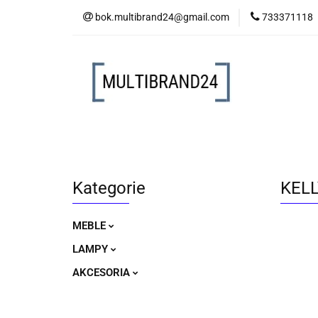
bok.multibrand24@gmail.com
733371118
MEBLE
LAM
MEBLE
LAMPY
AKCESORIA
Kategorie
KELL
MEBLE
LAMPY
AKCESORIA