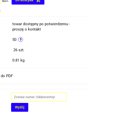
szt.
Do koszyka
i
towar dostępny po potwierdzeniu -
proszę o kontakt
50
26
szt.
0.81 kg
t do PDF
Wyślij