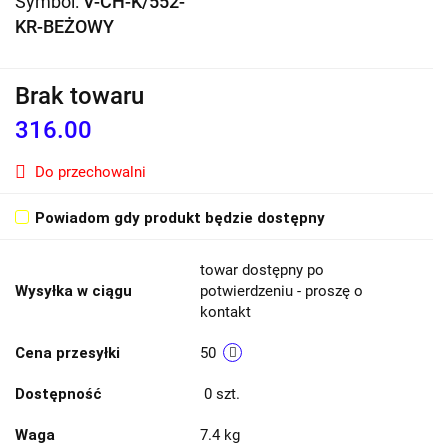
Symbol:
V-CH-K/552-
KR-BEŻOWY
Brak towaru
316.00
Do przechowalni
Powiadom gdy produkt będzie dostępny
towar dostępny po
Wysyłka w ciągu
potwierdzeniu - proszę o
kontakt
Cena przesyłki
50
Dostępność
0
szt.
Waga
7.4 kg