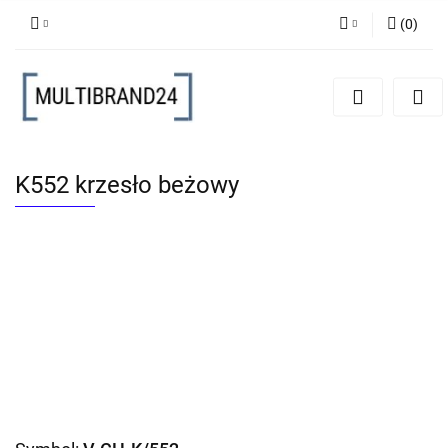
(
0
)
Zaloguj się
Zarejestruj się
Dodaj zgłoszenie
K552 krzesło beżowy