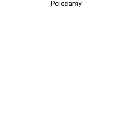
Polecamy
ACTONA stolik ALISMA 50 -
szkło, złota podstawa
Lampa wisząca RING 80
srebrna - LED, stal polerowana
739.00
1899.00