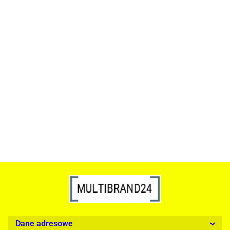
ACTONA stolik ALISMA 50 -
szkło, złota podstawa
Lampa wisząca RING 80
srebrna - LED, stal polerowana
739.00
1899.00
Dane adresowe