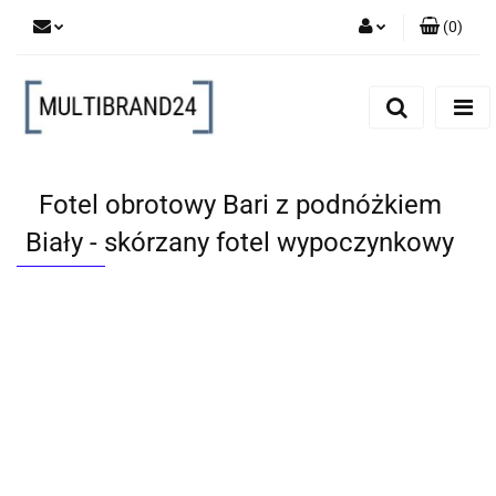
(
0
)
Zaloguj się
Zarejestruj się
Dodaj zgłoszenie
Fotel obrotowy Bari z podnóżkiem
Biały - skórzany fotel wypoczynkowy